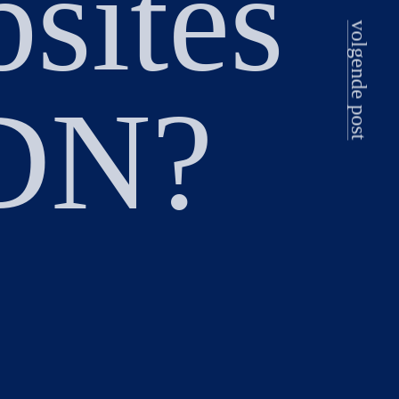
sites
volgende post
CDN?