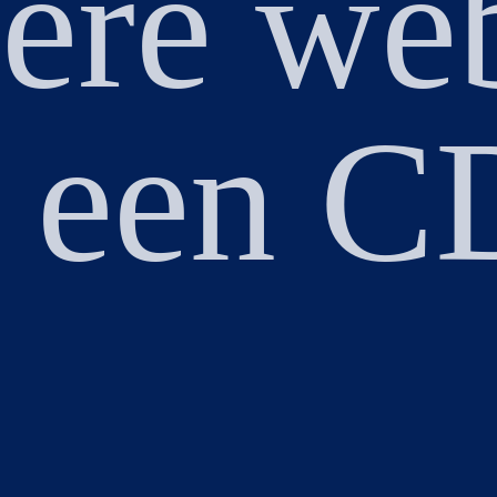
lere web
 een 