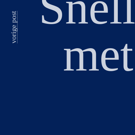
Snel
vorige post
met