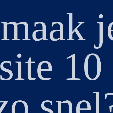
maak j
ite 10
zo snel