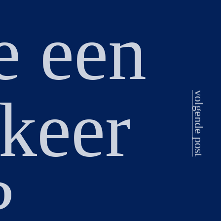
e een
 keer
volgende post
?