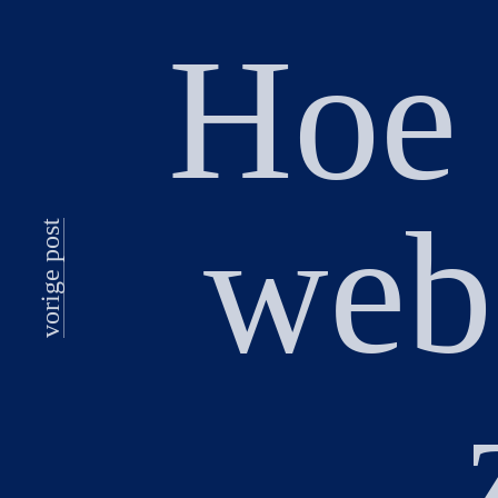
Hoe 
webs
vorige post